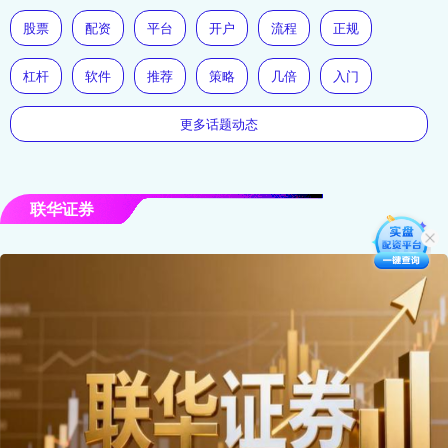
股票
配资
平台
开户
流程
正规
杠杆
软件
推荐
策略
几倍
入门
更多话题动态
联华证券