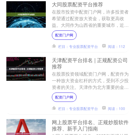
大同股票配资平台推荐
在股市投资中配资门户网，许多投资者
希望通过配资放大资金，获取更高收
益。大同作为山西省的重要城市，近年
来股票配资需求也在逐步增长。面对市
配资门户网
场上众多的配资平台，如何选....
栏目：专业股票配资平台
阅读：112
天津配资平台排名 | 正规配资公司
推荐
在股票投资领域配资门户网，配资作为
一种放大资金杠杆的方式，受到不少投
资者的关注。天津作为北方重要的金融
城市，配资市场也相对活跃。面对众多
配资门户网
配资平台，如何选择一家正....
栏目：专业股票配资平台
阅读：100
网上股票平台排名、正规炒股软件
推荐、新手入门指南