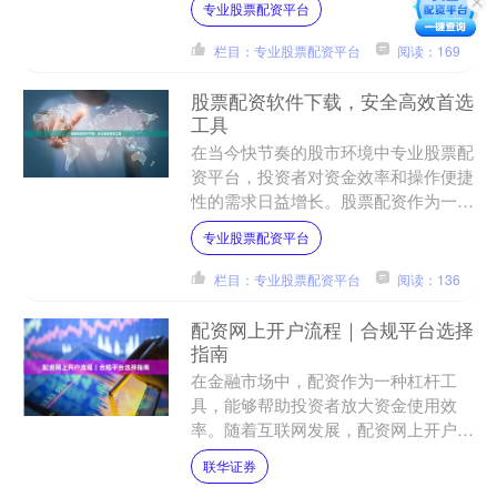
专业股票配资平台
的配资平台正规推荐与杠杆....
栏目：专业股票配资平台
阅读：169
股票配资软件下载，安全高效首选
工具
在当今快节奏的股市环境中专业股票配
资平台，投资者对资金效率和操作便捷
性的需求日益增长。股票配资作为一种
放大资金杠杆的方式，正受到越来越多
专业股票配资平台
投资者的关注。而选择一款....
栏目：专业股票配资平台
阅读：136
配资网上开户流程｜合规平台选择
指南
在金融市场中，配资作为一种杠杆工
具，能够帮助投资者放大资金使用效
率。随着互联网发展，配资网上开户成
为主流方式。但如何安全、合规地完成
联华证券
开户，并选择靠谱平台，是每位....