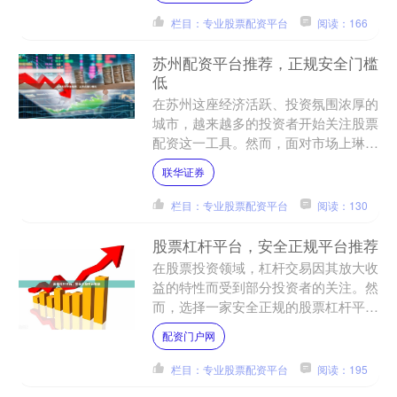
栏目：专业股票配资平台
阅读：166
苏州配资平台推荐，正规安全门槛
低
在苏州这座经济活跃、投资氛围浓厚的
城市，越来越多的投资者开始关注股票
配资这一工具。然而，面对市场上琳琅
满目的配资平台，如何选择一家**正规
联华证券
安全、门槛低**的平台....
栏目：专业股票配资平台
阅读：130
股票杠杆平台，安全正规平台推荐
在股票投资领域，杠杆交易因其放大收
益的特性而受到部分投资者的关注。然
而，选择一家安全正规的股票杠杆平
台，是保障资金安全、合规交易的前
配资门户网
提。本文将为您梳理选择平台的....
栏目：专业股票配资平台
阅读：195