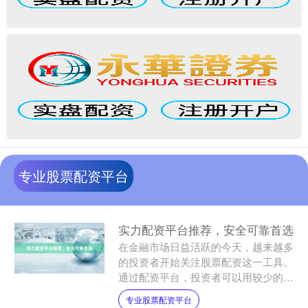
专业股票配资平台
实力配资平台推荐，安全可靠首选
在金融市场日益活跃的今天，越来越多
的投资者开始关注股票配资这一工具。
通过配资平台，投资者可以用较少的自
有资金撬动更大的投资额度，从而获取
专业股票配资平台
更高的收益潜力。然而，面....