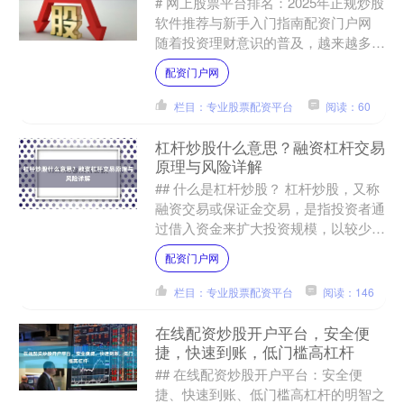
# 网上股票平台排名：2025年正规炒股
软件推荐与新手入门指南配资门户网
随着投资理财意识的普及，越来越多的
投资者开始关注股票市场。然而，面对
配资门户网
琳琅满目的炒股软件....
栏目：专业股票配资平台
阅读：60
杠杆炒股什么意思？融资杠杆交易
原理与风险详解
## 什么是杠杆炒股？ 杠杆炒股，又称
融资交易或保证金交易，是指投资者通
过借入资金来扩大投资规模，以较少的
自有资金控制更大市值的股票交易方
配资门户网
式。简单来说，就是“借....
栏目：专业股票配资平台
阅读：146
在线配资炒股开户平台，安全便
捷，快速到账，低门槛高杠杆
## 在线配资炒股开户平台：安全便
捷、快速到账、低门槛高杠杆的明智之