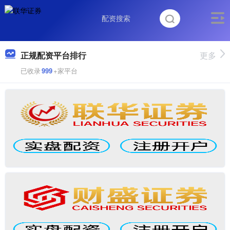
正规配资平台排行
更多
已收录
999
+家平台