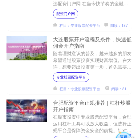
选配资门户网 在当今快节奏的金融市
场中，股票投资已成为许多人财富增值
配资门户网
的重要途径。然而，资金不....
栏目：专业股票配资平台
阅读：187
大连股票开户流程及条件，快速低
佣金开户指南
随着理财意识的普及，越来越多的朋友
希望通过股票投资实现财富增值。在大
连，想要迈出投资第一步，首先需要完
成股票开户。本文将为您详细解析大连
专业股票配资平台
地区股票开户的具体流程、....
栏目：专业股票配资平台
阅读：81
合肥配资平台正规推荐 | 杠杆炒股
开户指南
在股市投资中专业股票配资平台，合理
运用杠杆工具可以放大收益，但选择正
规平台是保障资金安全的前提。针对合
肥地区的投资者，本文将提供一份实用